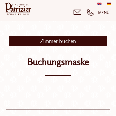
Direkt
English
Deut
zum
MENÜ
Inhalt
Zimmer buchen
Buchungsmaske